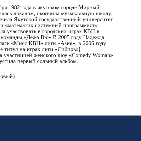
бря 1982 года в якутском городе Мирный
алась вокалом, окончила музыкальную школу.
нчила Якутский государственный университет
ти «математик системный программист»
ала участвовать в городских играх КВН в
й команды «Дежа Вю» В 2005 году Надежда
лась «Мисс КВН» лиги «Азия», в 2006 году
же титул на играх лиги «Сибирь»[
ала участницей женского шоу «Comedy Woman»
устила первый сольный альбом.
зовый)