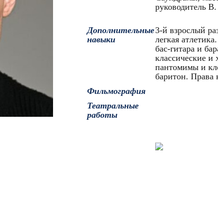
руководитель В.
Дополнительные
3-й взрослый ра
навыки
легкая атлетик
бас-гитара и ба
классические и 
пантомимы и кло
баритон. Права 
Фильмография
Театральные
работы