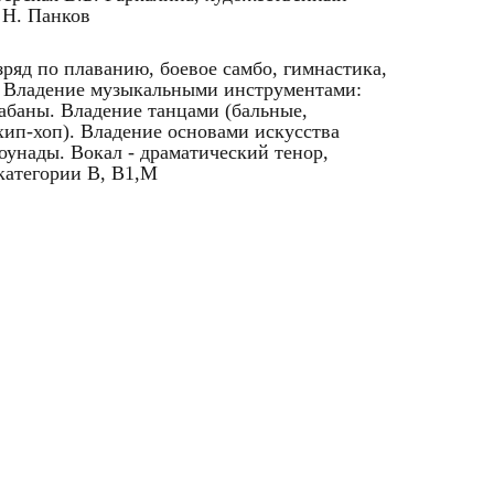
 Н. Панков
зряд по плаванию, боевое самбо, гимнастика,
а. Владение музыкальными инструментами:
рабаны. Владение танцами (бальные,
хип-хоп). Владение основами искусства
унады. Вокал - драматический тенор,
категории В, В1,М